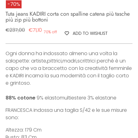
-70%
Tuta jeans KADIRI corta con spalline catena più tasche
più zip più bottoni
Regular
€237,00
€71,10
70% off
ADD TO WISHLIST
price
Ogni donna ha indossato almeno una volta la
salopette: artiste,pittrici,madri,scrittrici perché è un
capo che va a braccetto con la creatività femminile
e KADIRI incarna la sua modernità con il taglio corto
e grintoso.
88% cotone
9% elastomultiestere 3% elastane
FRANCESCA indossa una taglia S/42 e le sue misure
sono:
Altezza: 179 Cm
Busto: 83 Cm