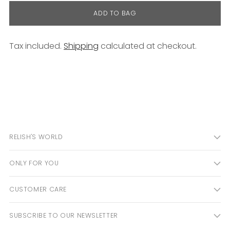
ADD TO BAG
Tax included.
Shipping
calculated at checkout.
Adding
product
to
your
cart
RELISH'S WORLD
ONLY FOR YOU
CUSTOMER CARE
SUBSCRIBE TO OUR NEWSLETTER