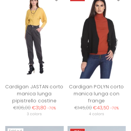
Cardigan JASTAN corto
Cardigan POLYN corto
manica lunga
manica lunga con
pipistrello costine
frange
Regular
Regular
€106,00
€31,80
€145,00
€43,50
-70%
-70%
price
price
3 colors
4 colors