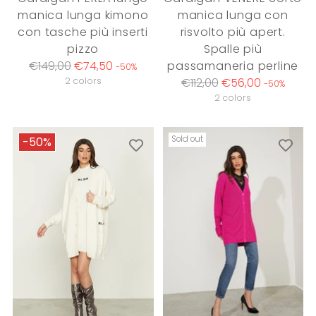
manica lunga kimono
manica lunga con
con tasche più inserti
risvolto più apert.
pizzo
Spalle più
Regular
€149,00
€74,50
passamaneria perline
-50%
price
Regular
2 colors
€112,00
€56,00
-50%
price
2 colors
Sold out
-50%