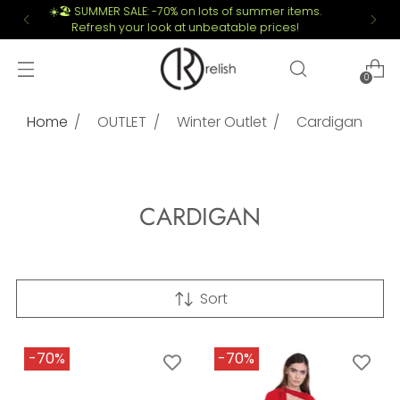
Free shipping for orders over €149
0
Home
OUTLET
Winter Outlet
Cardigan
CARDIGAN
Sort
-70%
-70%