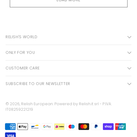
RELISH'S WORLD
ONLY FOR YOU
CUSTOMER CARE
SUBSCRIBE TO OUR NEWSLETTER
© 2026,
Relish European
. Powered by Relish.it srl - P.IVA:
IT08259221219