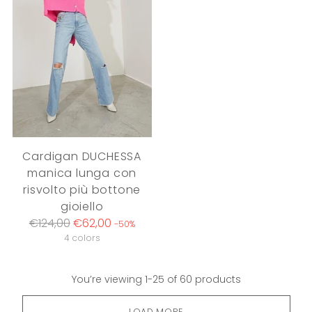
Cardigan DUCHESSA
manica lunga con
risvolto più bottone
gioiello
Regular
€124,00
€62,00
-50%
price
4 colors
You’re viewing 1-25 of 60 products
LOAD MORE