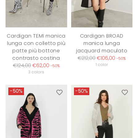
Cardigan TEMI manica
Cardigan BROAD
lunga con colletto più
manica lunga
patte più bottone
jacquard maculato
Regular
contrasto costina
€212,00
€106,00
-50%
Regular
price
€124,00
€62,00
1 color
-50%
price
3 colors
-50%
-50%