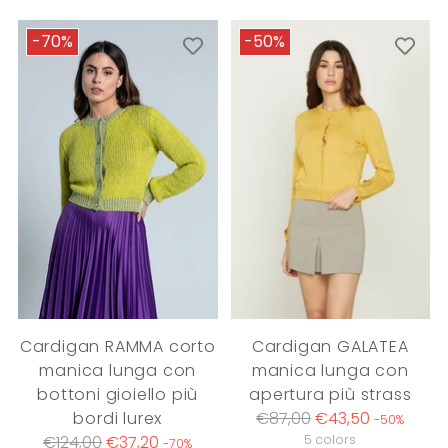
-70%
-50%
Cardigan RAMMA corto
Cardigan GALATEA
manica lunga con
manica lunga con
bottoni gioiello più
apertura più strass
Regular
bordi lurex
€87,00
€43,50
-50%
Regular
price
€124,00
€37,20
5 colors
-70%