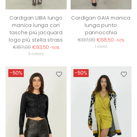
Cardigan LIBIA lungo
Cardigan GAIA manica
manica lunga con
lunga punto
tasche più jacquard
pannocchia
Regular
logo più stella strass
€137,00
€68,50
-50%
Regular
price
€187,00
€93,50
1 color
-50%
price
3 colors
-50%
-50%