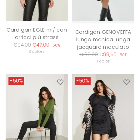
Cardigan EGLE ml/ con
Cardigan GENOVEFFA
arricci più strass
lungo manica lunga
Regular
€94,00
€47,00
-50%
jacquard maculato
price
3 colors
Regular
€199,00
€99,50
-50%
price
1 color
-50%
-50%