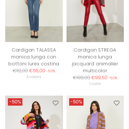
Cardigan TALASSA
Cardigan STREGA
manica lunga con
manica lunga
bottoni lurex costina
jacquard animalier
Regular
€112,00
€56,00
multicolor
-50%
price
Regular
3 colors
€199,00
€99,50
-50%
price
1 color
-50%
-50%