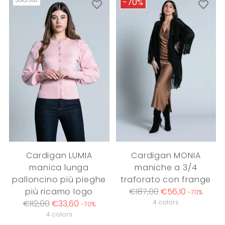
Sold out
-70%
Cardigan LUMIA
Cardigan MONIA
manica lunga
maniche a 3/4
palloncino più pieghe
traforato con frange
Regular
più ricamo logo
€187,00
€56,10
-70%
Regular
price
€112,00
€33,60
4 colors
-70%
price
4 colors