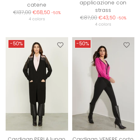
applicazione con
catene
strass
Regular
€137,00
€68,50
-50%
Regular
€87,00
€43,50
-50%
price
4 colors
price
4 colors
-50%
-50%
Cardigan PERLA lungo
Cardigan VENERE corto