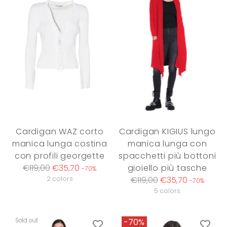
Cardigan WAZ corto
Cardigan KIGIUS lungo
manica lunga costina
manica lunga con
con profili georgette
spacchetti più bottoni
Regular
€119,00
€35,70
gioiello più tasche
-70%
price
Regular
2 colors
€119,00
€35,70
-70%
price
5 colors
Sold out
-70%