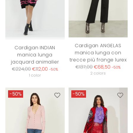
Cardigan ANGELAS
Cardigan INDIAN
manica lunga con
manica lunga
trecce più frange lurex
jacquard animalier
Regular
€137,00
€68,50
-50%
Regular
€224,00
€112,00
-50%
price
2 colors
price
1 color
-50%
-50%