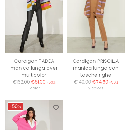
Cardigan TADEA
Cardigan PRISCILLA
manica lunga over
manica lunga con
multicolor
tasche righe
Regular
Regular
€162,00
€81,00
€149,00
€74,50
-50%
-50%
price
price
1 color
2 colors
-50%