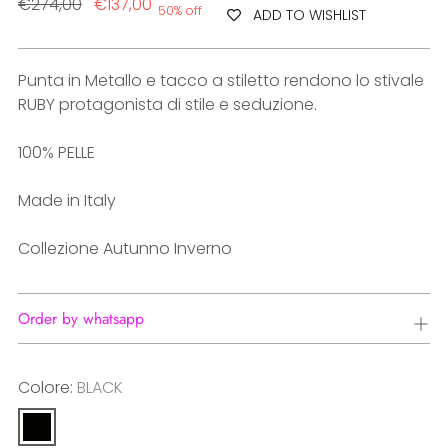
Regular
€274,00
€137,00
50% off
ADD TO WISHLIST
price
Punta in Metallo e tacco a stiletto rendono lo stivale
RUBY protagonista di stile e seduzione.
100% PELLE
Made in Italy
Collezione Autunno Inverno
Order by whatsapp
Colore:
BLACK