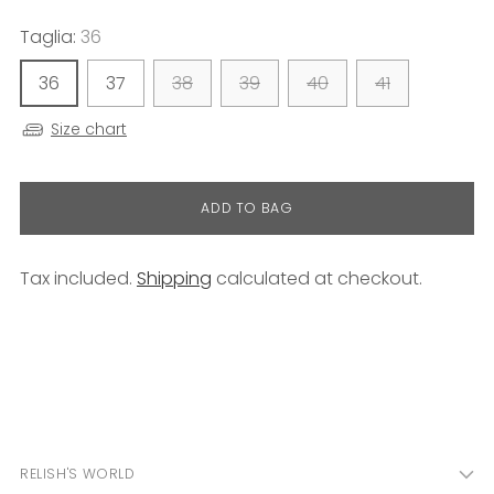
Taglia:
36
36
37
38
39
40
41
Size chart
ADD TO BAG
Tax included.
Shipping
calculated at checkout.
Adding
product
to
your
cart
RELISH'S WORLD