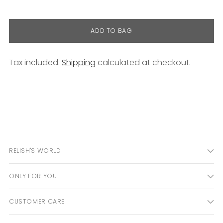
ADD TO BAG
Tax included.
Shipping
calculated at checkout.
Adding
product
to
your
cart
RELISH'S WORLD
ONLY FOR YOU
CUSTOMER CARE