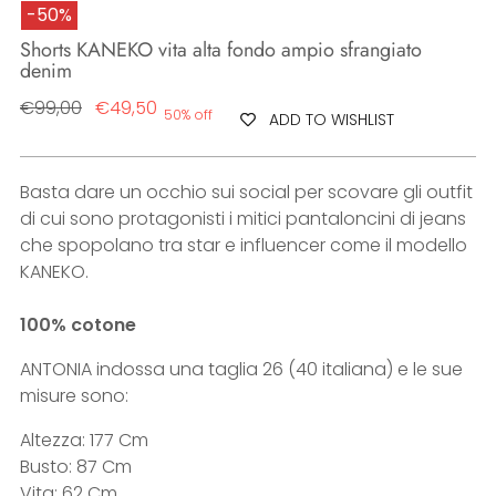
-50%
Shorts KANEKO vita alta fondo ampio sfrangiato
denim
Regular
€99,00
€49,50
50% off
ADD TO WISHLIST
price
Basta dare un occhio sui social per scovare gli outfit
di cui sono protagonisti i mitici pantaloncini di jeans
che spopolano tra star e influencer come il modello
KANEKO.
100% cotone
ANTONIA indossa una taglia 26 (40 italiana) e le sue
misure sono:
Altezza: 177 Cm
Busto: 87 Cm
Vita: 62 Cm