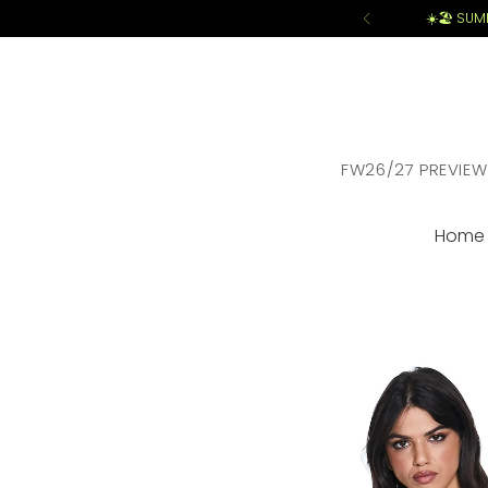
☀️🏖️ SU
FW26/27 PREVIEW
Home