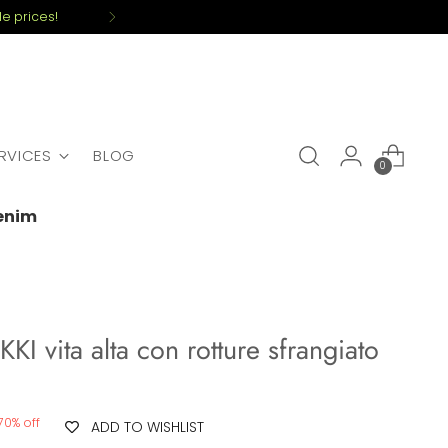
e prices!
ERVICES
BLOG
0
denim
KI vita alta con rotture sfrangiato
70% off
ADD TO WISHLIST