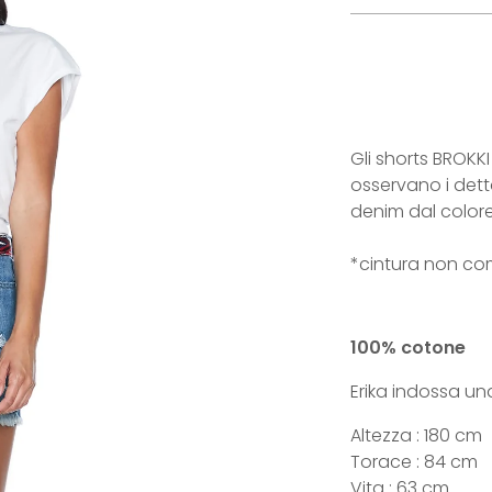
Gli shorts BROKK
osservano i dett
denim dal colore
*cintura non c
100% cotone
Erika indossa un
Altezza : 180 cm
Torace : 84 cm
Vita : 63 cm