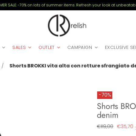
MMER SALE: -70% on lots of summer items. Refresh your look at unbeatabl
SALES
OUTLET
CAMPAIGN
EXCLUSIVE S
Shorts BROKKI vita alta con rotture sfrangiato 
-70%
Shorts BROK
denim
Regular
€119,00
€35,70
price