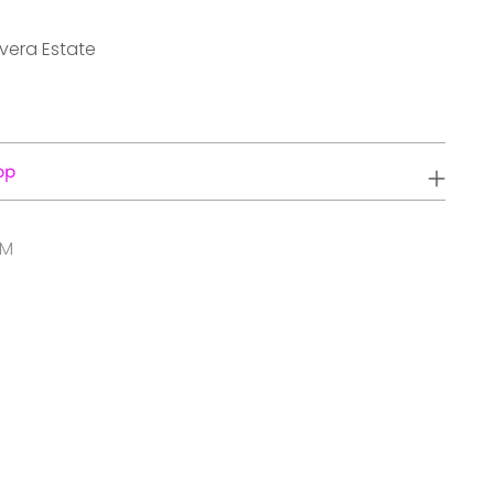
avera Estate
pp
IM