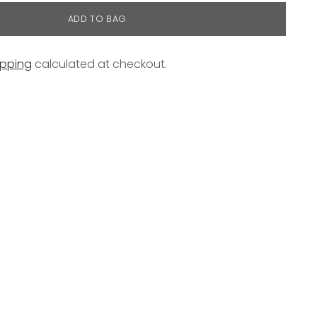
ADD TO BAG
ipping
calculated at checkout.