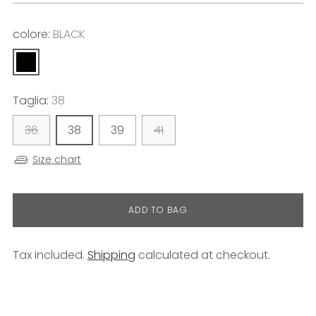
colore:
BLACK
Taglia:
38
36
38
39
41
Size chart
ADD TO BAG
Tax included.
Shipping
calculated at checkout.
Adding
product