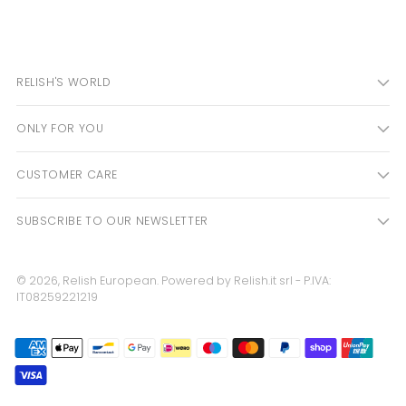
to
your
cart
RELISH'S WORLD
ONLY FOR YOU
CUSTOMER CARE
SUBSCRIBE TO OUR NEWSLETTER
© 2026,
Relish European
. Powered by Relish.it srl - P.IVA:
IT08259221219