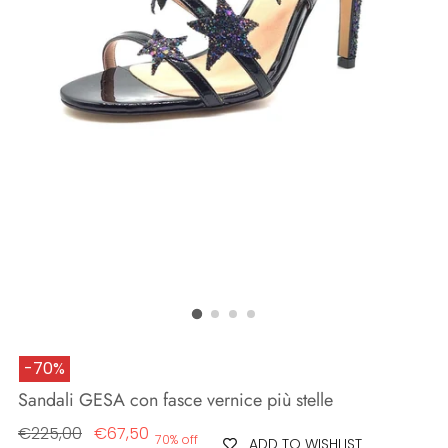
-70%
Sandali GESA con fasce vernice più stelle
Regular
€225,00
€67,50
70% off
ADD TO WISHLIST