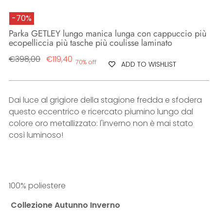
-70%
Parka GETLEY lungo manica lunga con cappuccio più
ecopelliccia più tasche più coulisse laminato
Regular
€398,00
€119,40
70% off
ADD TO WISHLIST
price
Dai luce al grigiore della stagione fredda e sfodera
questo eccentrico e ricercato piumino lungo dal
colore oro metallizzato: l'inverno non è mai stato
così luminoso!
100% poliestere
Collezione Autunno Inverno