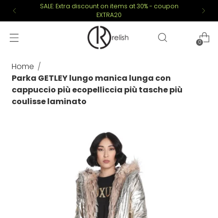
SALE: Extra discount on items at 30% - coupon
EXTRA20
0
Home
Parka GETLEY lungo manica lunga con
cappuccio più ecopelliccia più tasche più
coulisse laminato