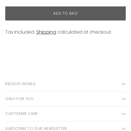
ADD TO BAG
Tax included.
Shipping
calculated at checkout.
Adding
product
to
your
cart
RELISH'S WORLD
ONLY FOR YOU
CUSTOMER CARE
SUBSCRIBE TO OUR NEWSLETTER