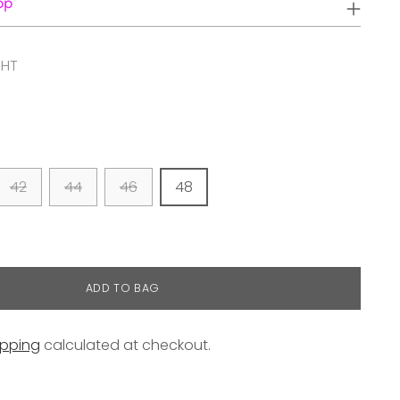
pp
HT
42
44
46
48
ADD TO BAG
ipping
calculated at checkout.