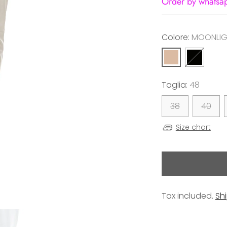
Order by whatsa
Colore:
MOONLIG
Taglia:
48
38
40
Size chart
Tax included.
Sh
Adding