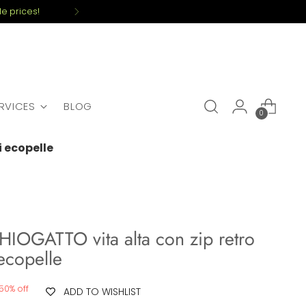
e prices!
ERVICES
BLOG
0
 ecopelle
IOGATTO vita alta con zip retro
 ecopelle
50% off
ADD TO WISHLIST