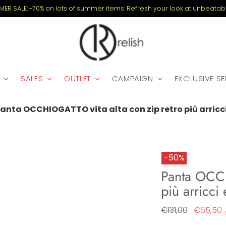
MMER SALE: -70% on lots of summer items. Refresh your look at unbeatabl
SALES
OUTLET
CAMPAIGN
EXCLUSIVE S
anta OCCHIOGATTO vita alta con zip retro più arricci
-50%
Panta OCCH
più arricci
Regular
€131,00
€65,50
price