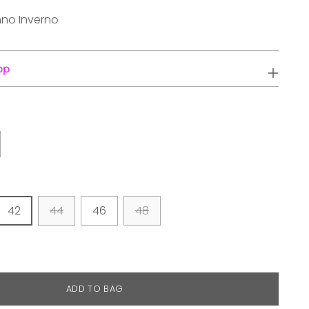
nno Inverno
pp
42
44
46
48
ADD TO BAG