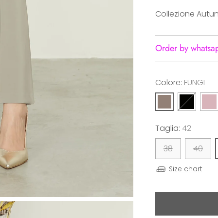
Collezione Autu
Order by whatsa
Colore:
FUNGI
Taglia:
42
38
40
Size chart