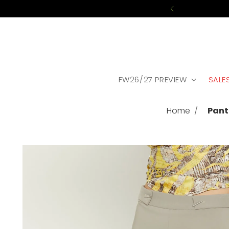
FW26/27 PREVIEW
SALE
Home
Pant