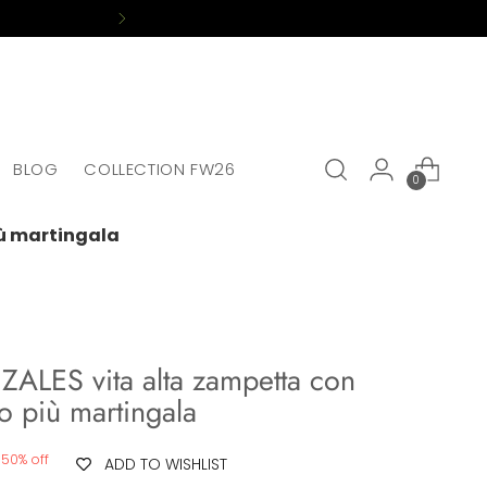
BLOG
COLLECTION FW26
0
iù martingala
ALES vita alta zampetta con
to più martingala
50% off
ADD TO WISHLIST