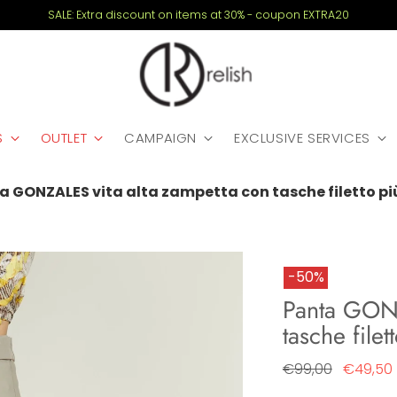
SALE: Extra discount on items at 30% - coupon EXTRA20
S
OUTLET
CAMPAIGN
EXCLUSIVE SERVICES
a GONZALES vita alta zampetta con tasche filetto p
-50%
Panta GONZ
tasche filet
Regular
€99,00
€49,50
price