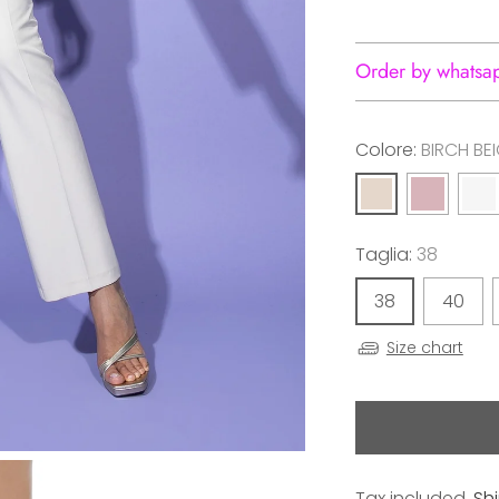
Order by whatsa
Colore:
BIRCH BE
Taglia:
38
38
40
Size chart
Tax included.
Sh