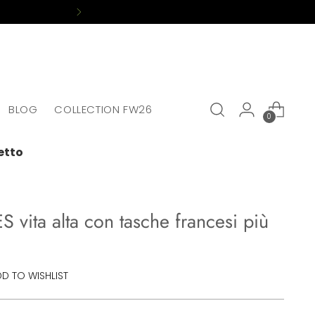
e prices!
BLOG
COLLECTION FW26
0
etto
 vita alta con tasche francesi più
D TO WISHLIST