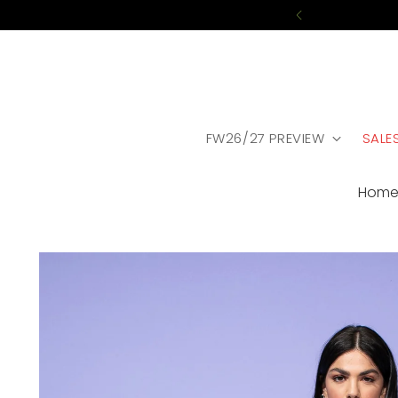
☀️🏖️ SU
FW26/27 PREVIEW
SALE
Hom