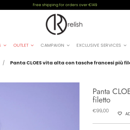
MMER SALE: -70% on lots of summer items. Refresh your look at unbeatabl
S
OUTLET
CAMPAIGN
EXCLUSIVE SERVICES
e
Panta CLOES vita alta con tasche francesi più fil
Panta CLOES
filetto
Regular
€99,00
AD
price