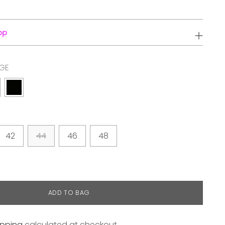
pp
IGE
42
44
46
48
ADD TO BAG
ipping
calculated at checkout.