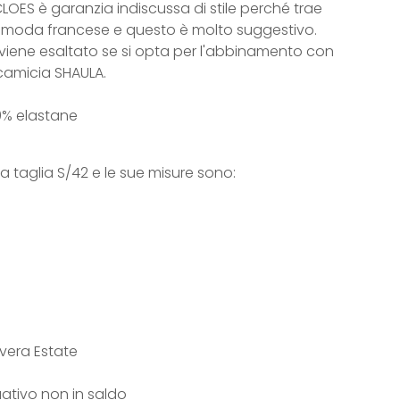
CLOES è garanzia indiscussa di stile perché trae
a moda francese e questo è molto suggestivo.
iene esaltato se si opta per l'abbinamento con
camicia SHAULA.
0% elastane
a taglia S/42 e le sue misure sono:
vera Estate
uativo non in saldo