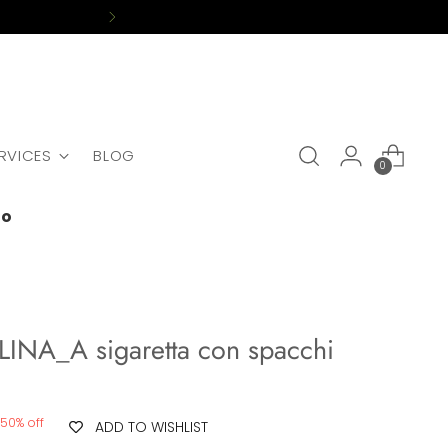
ERVICES
BLOG
0
do
LINA_A sigaretta con spacchi
50% off
ADD TO WISHLIST