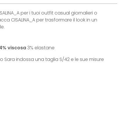
SALINA_A per i tuoi outfit casual giornalieri o
acca CISALINA_A per trasformare il look in un
e.
4% viscosa
3% elastane
to Sara indossa una taglia S/42 e le sue misure