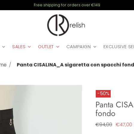
Free shipping for orders over €149
SALES
OUTLET
CAMPAIGN
EXCLUSIVE S
me
Panta CISALINA_A sigaretta con spacchi fon
-50%
Panta CISA
fondo
Regular
€94,00
€47,00
price