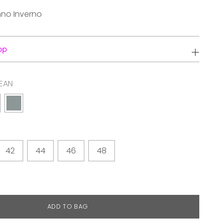
nno Inverno
pp
EAN
42
44
46
48
ADD TO BAG