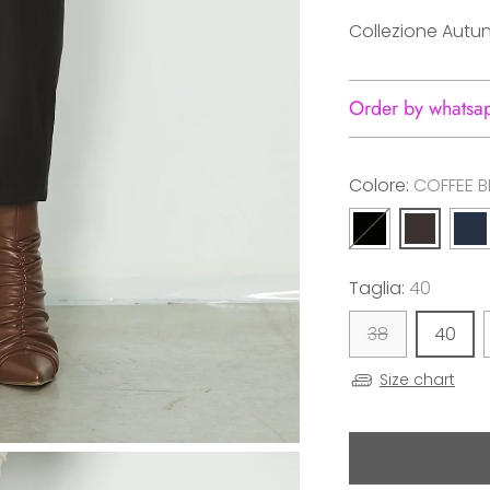
Collezione Autu
Order by whatsa
Colore:
COFFEE B
Taglia:
40
38
40
Size chart