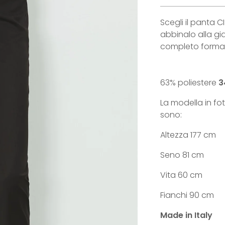
Scegli il panta CI
abbinalo alla gi
completo formal
63% poliestere
3
La modella in fo
sono:
Altezza 177 cm
Seno 81 cm
Vita 60 cm
Fianchi 90 cm
Made in Italy