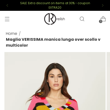
SALE: Extra discount on items at 30% - coupon
EXTRA20
0
Home
Maglia VERISSIMA manica lunga over scollo v
multicolor