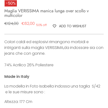
-50%
Maglia VERISSIMA manica lunga over scollo v
multicolor
Regular
€124,00
€62,00
50% off
ADD TO WISHLIST
price
Colori caldi ed esplosivi rimangono morbidi e
intriganti sulla maglia VERISSIMA,da indossare sia con
jeans che con gonne.
74% Acrilico 26% Poliestere
Made in Italy
La modella in Foto Isabella indossa una taglia S/42
e le sue misure sono :
Altezza: 177 Cm