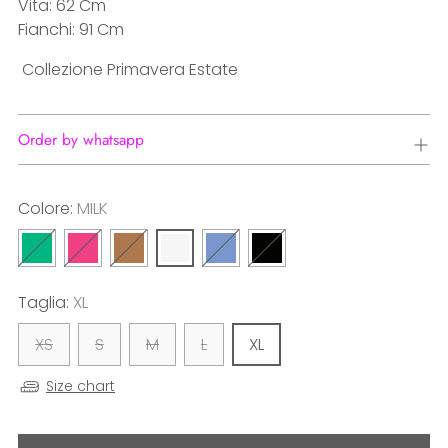
Vita: 62 Cm
Fianchi: 91 Cm
Collezione Primavera Estate
Order by whatsapp
Colore:
MILK
Taglia:
XL
XS
S
M
L
XL
Size chart