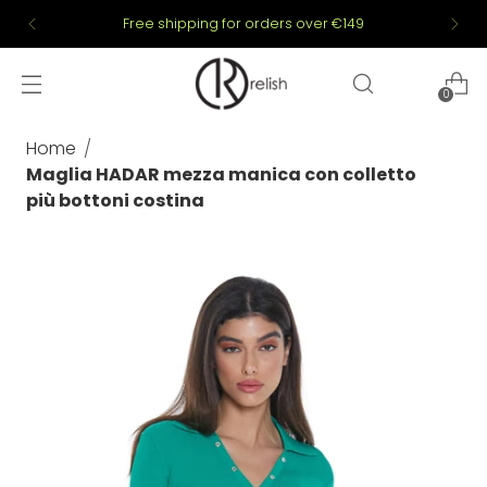
Free shipping for orders over €149
0
Home
Maglia HADAR mezza manica con colletto
più bottoni costina