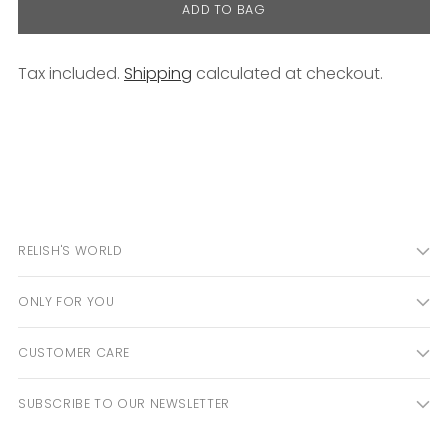
ADD TO BAG
Tax included.
Shipping
calculated at checkout.
Adding
product
to
your
cart
RELISH'S WORLD
ONLY FOR YOU
CUSTOMER CARE
SUBSCRIBE TO OUR NEWSLETTER