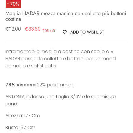
-70%
Maglia HADAR mezza manica con colletto più bottoni
costina
Regular
€112,00
€33,60
70% off
ADD TO WISHLIST
price
Intramontabile maglia a costine con scollo a V
HADAR possiede colletto e bottoni per un mood
comodo e sofisticato.
78% viscosa
22% poliammide
ANTONIA indossa una taglia S/42 e le sue misure
sono:
Altezza: 177 Cm
Busto: 87 Cm