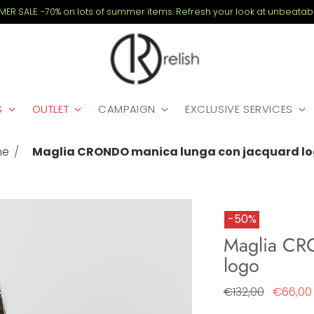
MMER SALE: -70% on lots of summer items. Refresh your look at unbeatabl
S
OUTLET
CAMPAIGN
EXCLUSIVE SERVICES
me
Maglia CRONDO manica lunga con jacquard l
-50%
Maglia CR
logo
Regular
€132,00
€66,00
price