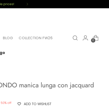
e prices!
BLOG
COLLECTION FW26
0
ogo
ONDO manica lunga con jacquard
50% off
ADD TO WISHLIST