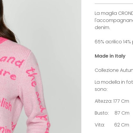
La maglia CRONDO
l'accompagnano
denim.
65% acrilico 14%
Made in Italy
Collezione Autu
La modella in fo
sono:
Altezza: 177 Cm
Busto: 87 Cm
Vita: 62 Cm