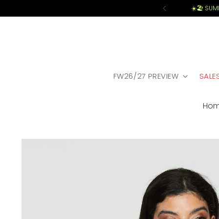
☀️🏖️ SU
FW26/27 PREVIEW
SALE
Ho