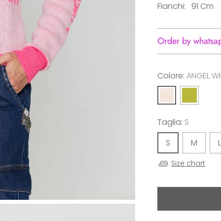
Fianchi: 91 Cm
Order by whatsa
Colore:
ANGEL W
Taglia:
S
S
M
L
Size chart