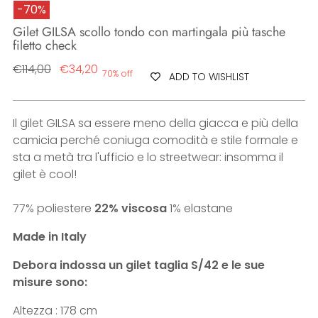
-70%
Gilet GILSA scollo tondo con martingala più tasche
filetto check
Regular
€114,00
€34,20
70% off
ADD TO WISHLIST
price
Il gilet GILSA sa essere meno della giacca e più della
camicia perché coniuga comodità e stile formale e
sta a metà tra l'ufficio e lo streetwear: insomma il
gilet è cool!
77% poliestere
22% viscosa
1% elastane
Made in Italy
Debora indossa un gilet taglia S/42 e le sue
misure sono:
Altezza : 178 cm