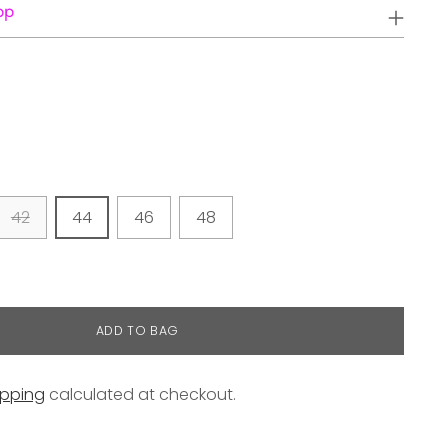
pp
42
44
46
48
ADD TO BAG
ipping
calculated at checkout.