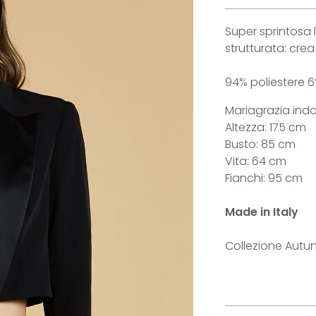
Super sprintosa 
strutturata: cre
94% poliestere 
Mariagrazia indo
Altezza: 175 cm
Busto: 85 cm
Vita: 64 cm
Fianchi: 95 cm
Made in Italy
Collezione Autu