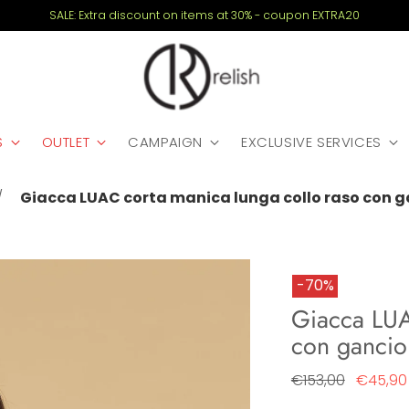
SALE: Extra discount on items at 30% - coupon EXTRA20
S
OUTLET
CAMPAIGN
EXCLUSIVE SERVICES
Giacca LUAC corta manica lunga collo raso con g
-70%
Giacca LUA
con gancio
Regular
€153,00
€45,90
price