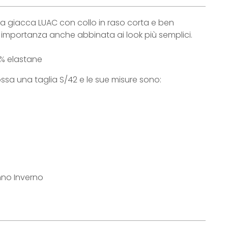
la giacca LUAC con collo in raso corta e ben
a importanza anche abbinata ai look più semplici.
6% elastane
ssa una taglia S/42 e le sue misure sono:
nno Inverno