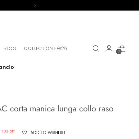
BLOG
COLLECTION FW26
0
ancio
C corta manica lunga collo raso
70% off
ADD TO WISHLIST