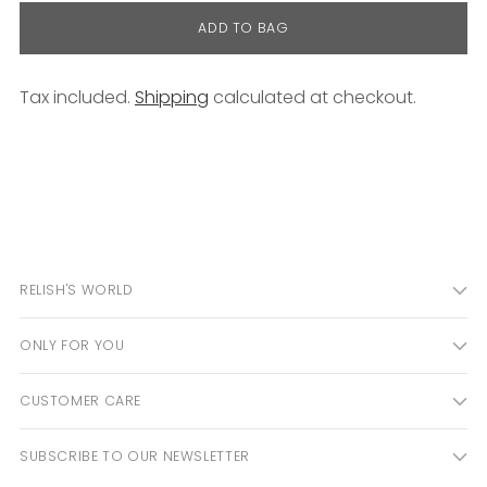
ADD TO BAG
Tax included.
Shipping
calculated at checkout.
Adding
product
to
your
cart
RELISH'S WORLD
ONLY FOR YOU
CUSTOMER CARE
SUBSCRIBE TO OUR NEWSLETTER