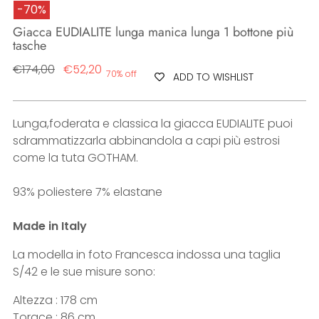
-70%
Giacca EUDIALITE lunga manica lunga 1 bottone più
tasche
Regular
€174,00
€52,20
70% off
ADD TO WISHLIST
price
Lunga,foderata e classica la giacca EUDIALITE puoi
sdrammatizzarla abbinandola a capi più estrosi
come la tuta GOTHAM.
93% poliestere 7% elastane
Made in Italy
La modella in foto Francesca indossa una taglia
S/42 e le sue misure sono:
Altezza : 178 cm
Torace : 86 cm