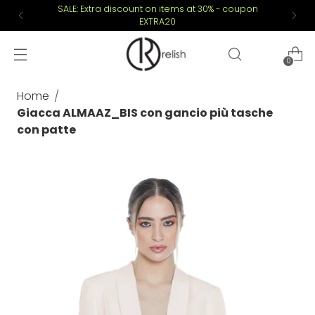
SALE: Extra discount on items at 30% - coupon
EXTRA20
0
Home
Giacca ALMAAZ_BIS con gancio più tasche
con patte