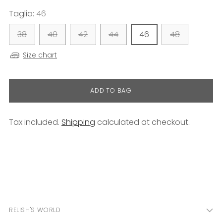
Taglia:
46
38
40
42
44
46
48
Size chart
ADD TO BAG
Tax included.
Shipping
calculated at checkout.
Adding
product
to
your
cart
RELISH'S WORLD