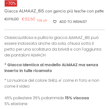
-70%
Giacca ALMAAZ_BIS con gancio più tasche con patte
Regular
€175,00
€52,50
70% off
ADD TO WISHLIST
price
Classica,stilosa e pulita la giacca ALMAAZ_BIS può
essere indossata anche da sola, chiusa sotto il
petto per una scollatura da brividi e con l'aggiunta
dei pantaloni ALMACH.
* Giacca Identica al modello ALMAAZ ma senza
inserto in tulle ricamato
* La nuance del colore SHELL e' come in foto e non
come il video
45% poliestere 35% poliammide
15% viscosa
5% elastane