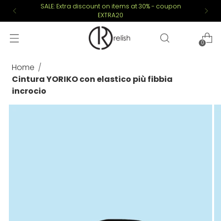
SALE: Extra discount on items at 30% - coupon
EXTRA20
0
Home
Cintura YORIKO con elastico più fibbia
incrocio