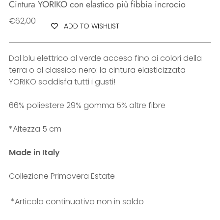
Cintura YORIKO con elastico più fibbia incrocio
Regular
€62,00
ADD TO WISHLIST
price
Dal blu elettrico al verde acceso fino ai colori della
terra o al classico nero: la cintura elasticizzata
YORIKO soddisfa tutti i gusti!
66% poliestere 29% gomma 5% altre fibre
*Altezza 5 cm
Made in Italy
Collezione Primavera Estate
*Articolo continuativo non in saldo