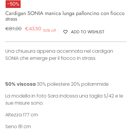
-50%
Cardigan SONIA manica lunga palloncino con fiocco
strass
Regular
€87,00
€43,50
50% off
ADD TO WISHLIST
price
Una chiusura appena accennata nel cardigan
SONIA che emerge per il fiocco in strass.
50% viscosa
30% poliestere 20% poliammide
La modella in foto Sara indossa una taglia S/42 e le
sue misure sono:
Altezza 177 cm
Seno 81 cm