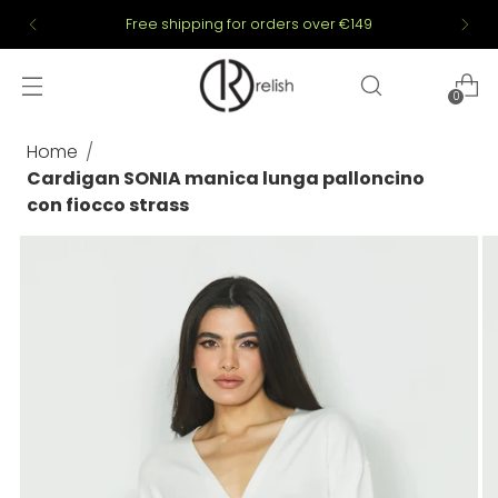
Free shipping for orders over €149
0
Home
Cardigan SONIA manica lunga palloncino
con fiocco strass