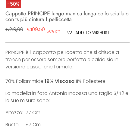
-50%
Cappotto PRINCIPE lungo manica lunga collo sciallato
con ts più cintura f.pelliccetta
Regular
€219,00
€109,50
50% off
ADD TO WISHLIST
price
PRINCIPE è il cappotto pelliccetta che si chiude a
trench per essere sempre perfetta e calda sia in
versione casual che formale.
70% Poliammide
19% Viscosa
11% Poliestere
La modella in foto Antonia indossa una taglia S/42 e
le sue misure sono:
Altezza: 177 Cm
Busto: 87 Cm