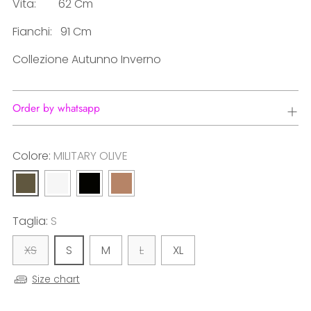
Vita: 62 Cm
Fianchi: 91 Cm
Collezione Autunno Inverno
Order by whatsapp
Colore:
MILITARY OLIVE
Taglia:
S
XS
S
M
L
XL
Size chart