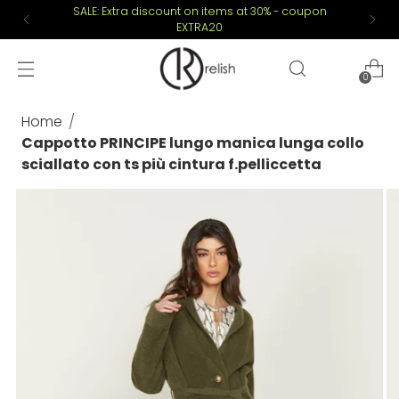
SALE: Extra discount on items at 30% - coupon
EXTRA20
0
Home
Cappotto PRINCIPE lungo manica lunga collo
sciallato con ts più cintura f.pelliccetta