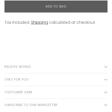
ADD TO BAG
Tax included.
Shipping
calculated at checkout.
Adding
product
to
your
cart
RELISH'S WORLD
ONLY FOR YOU
CUSTOMER CARE
SUBSCRIBE TO OUR NEWSLETTER