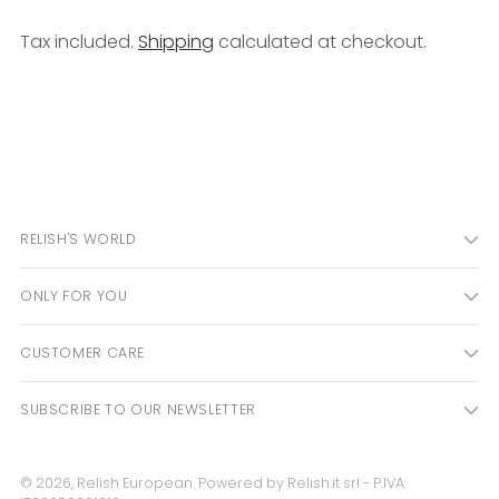
Tax included.
Shipping
calculated at checkout.
Adding
product
to
your
cart
RELISH'S WORLD
ONLY FOR YOU
CUSTOMER CARE
SUBSCRIBE TO OUR NEWSLETTER
© 2026,
Relish European
. Powered by Relish.it srl - P.IVA: