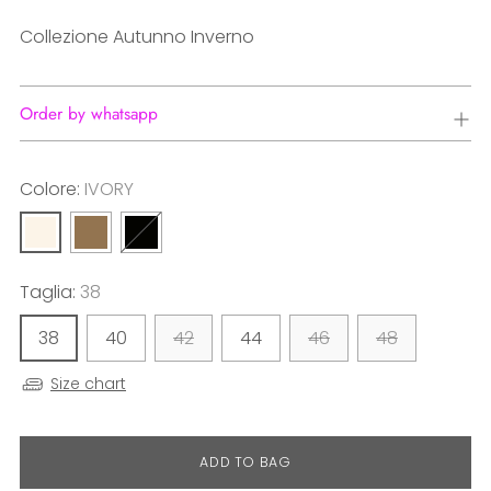
Collezione Autunno Inverno
Order by whatsapp
Colore:
IVORY
Taglia:
38
38
40
42
44
46
48
Size chart
ADD TO BAG