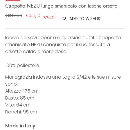
Cappotto NEZU lungo smanicato con tasche orsetto
Regular
€187,00
€56,10
70% off
ADD TO WISHLIST
price
Ideale da sovrapporre a qualsiasi outfit il cappotto
smanicato NEZU conquista per il suo tessuto a
orsetto caldo e morbidoso.
100% poliestere
Mariagrazia indossa una taglia S/42 e le sue misure
sono:
Altezza: 175 cm
Busto: 85 cm
Vita: 64 cm
Fianchi: 95 cm
Made in Italy