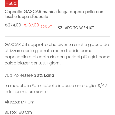
-50%
Cappotto GASCAR manica lunga doppio petto con
tasche toppa sfoderato
Regular
€274,00
€137,00
50% off
ADD TO WISHLIST
price
GASCAR è il cappotto che diventa anche giacca da
utilizzare per le giornate meno fredde come
capospalla o al contrario per i periodi più rigidi come
caldo blazer per tutti i giorni.
70% Poliestere
30% Lana
La modella in Foto Isabella indossa una taglia S/42
e le sue misure sono :
Altezza: 177 Cm
Busto:
88 Cm