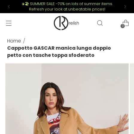
☀️🏖️ SUMMER SALE: -70% on lots of summer items.
Refresh your look at unbeatable prices!
0
Home
Cappotto GASCAR manica lunga doppio
petto con tasche toppa sfoderato