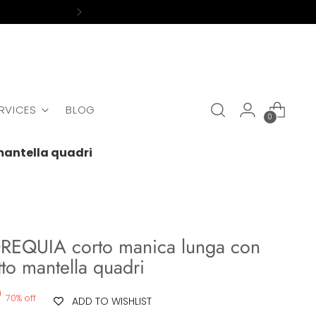
ERVICES
BLOG
0
mantella quadri
REQUIA corto manica lunga con
tto mantella quadri
0
70% off
ADD TO WISHLIST