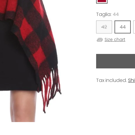
Taglia:
44
42
44
Size chart
Tax included.
Sh
Adding
product
to
your
cart