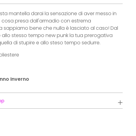
ta mantella darai la sensazione di aver messo in
ma cosa presa dall'armadio con estrema
 sappiamo bene che nulla è lasciato al caso! Dal
 allo stesso tempo new punk la tua prerogativa
ella di stupire e allo steso tempo sedurre.
liestere
unno Inverno
pp