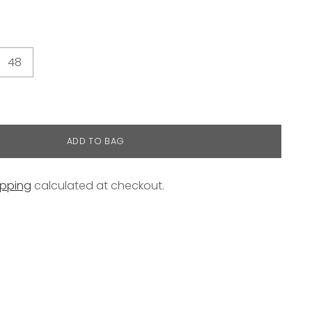
48
ADD TO BAG
ipping
calculated at checkout.