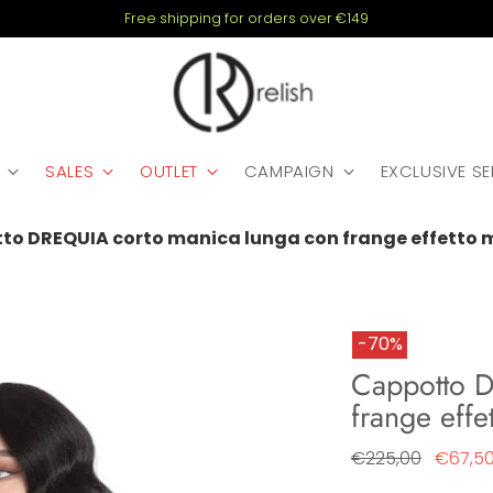
Free shipping for orders over €149
SALES
OUTLET
CAMPAIGN
EXCLUSIVE S
to DREQUIA corto manica lunga con frange effetto 
-70%
Cappotto D
frange effe
Regular
€225,00
€67,5
price