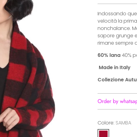
Indossando ques
velocità la pri
nonchalance. Ma
sapore grunge e
rimane sempre qu
60% lana
40% po
Made in Italy
Collezione Aut
Order by whatsa
Colore:
SAMBA