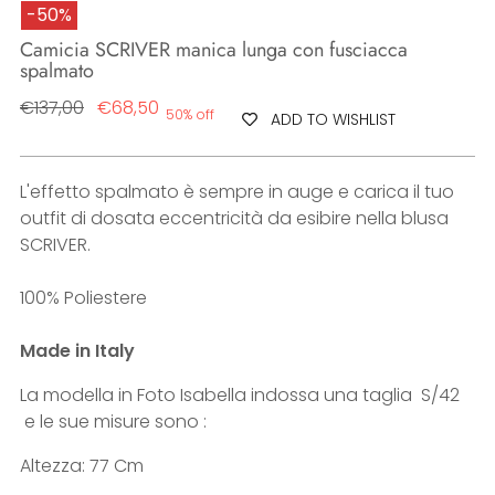
-50%
Camicia SCRIVER manica lunga con fusciacca
spalmato
Regular
€137,00
€68,50
50% off
ADD TO WISHLIST
price
L'effetto spalmato è sempre in auge e carica il tuo
outfit di dosata eccentricità da esibire nella blusa
SCRIVER.
100% Poliestere
Made in Italy
La modella in Foto Isabella indossa una taglia S/42
e le sue misure sono :
Altezza: 77 Cm