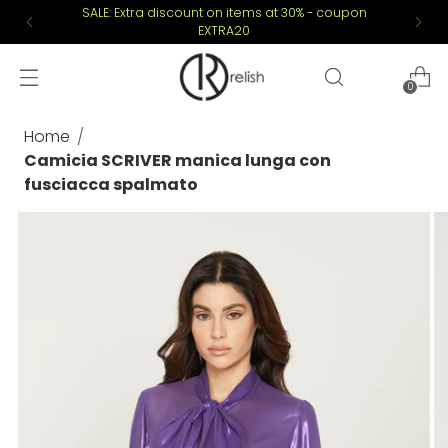
SALE: Extra discount on items at 30% - coupon
EXTRA20
0
Home
Camicia SCRIVER manica lunga con
fusciacca spalmato