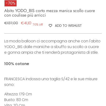
-70%
Abito YODO_BIS corto mezza manica scollo cuore
con coulisse più arricci
Regular
€137,00
€41,10
70% off
ADD TO WISHLIST
price
La moda balloon ci accompagna anche con l'abito
YODO_BIS dalle maniche a sbuffo su scollo a cuore
e gonna ampia che ti renderà protagonista di stile.
100% cotone
FRANCESCA indossa una taglia S/42 e le sue misure
sono:
Altezza: 179 Cm
Busto: 83 Cm
Vita: 70 Cm