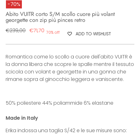
-70%
Abito VUITR corto S/M scollo cuore più volant
georgette con zip più pinces retro
Regular
€239,00
€71,70
70% off
ADD TO WISHLIST
price
Romantica come lo scollo a cuore dell'abito VUITR è
la donna libera che scopre le spalle mentre il tessuto
scicola con volant e georgette in una gonna che
rimane sopra al ginocchio leggera e vaniscente.
50% poliestere 44% poliammide 6% elastane
Made in Italy
Erika indossa una taglia S/42 e le sue misure sono: