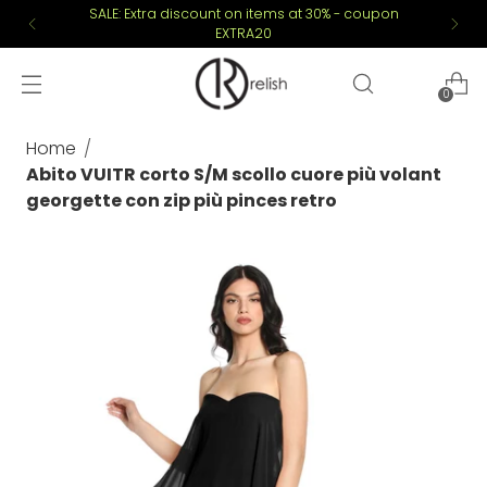
SALE: Extra discount on items at 30% - coupon
EXTRA20
0
Home
Abito VUITR corto S/M scollo cuore più volant
georgette con zip più pinces retro