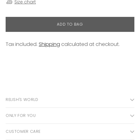
Size chart
ADD TO BAG
Tax included.
Shipping
calculated at checkout.
Adding
product
to
your
cart
RELISH'S WORLD
ONLY FOR YOU
CUSTOMER CARE