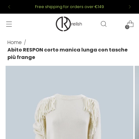
Free shipping for orders over €149
0
Home
Abito RESPON corto manica lunga con tasche
più frange