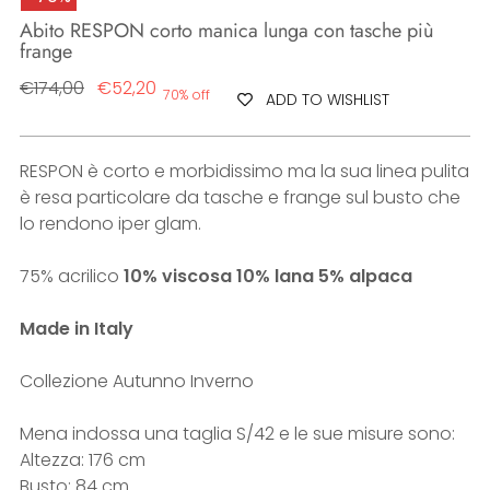
Abito RESPON corto manica lunga con tasche più
frange
Regular
€174,00
€52,20
70% off
ADD TO WISHLIST
price
RESPON è corto e morbidissimo ma la sua linea pulita
è resa particolare da tasche e frange sul busto che
lo rendono iper glam.
75% acrilico
10% viscosa 10% lana 5% alpaca
Made in Italy
Collezione Autunno Inverno
Mena indossa una taglia S/42 e le sue misure sono:
Altezza: 176 cm
Busto: 84 cm