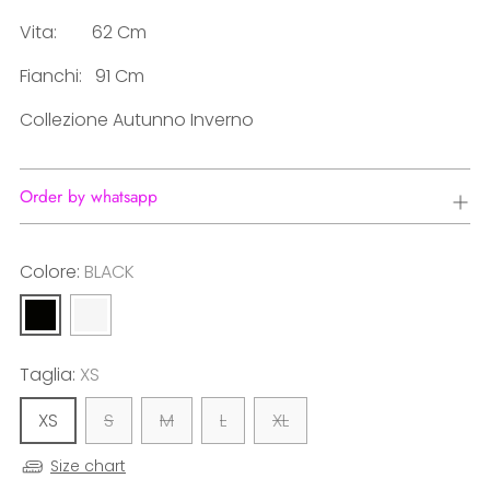
Vita: 62 Cm
Fianchi: 91 Cm
Collezione Autunno Inverno
Order by whatsapp
Colore:
BLACK
Taglia:
XS
XS
S
M
L
XL
Size chart