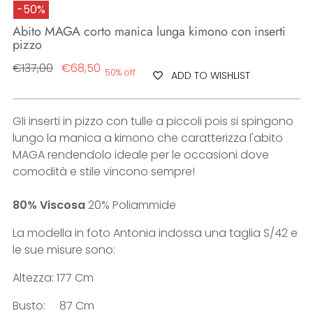
-50%
Abito MAGA corto manica lunga kimono con inserti
pizzo
Regular
€137,00
€68,50
50% off
ADD TO WISHLIST
price
Gli inserti in pizzo con tulle a piccoli pois si spingono
lungo la manica a kimono che caratterizza l'abito
MAGA rendendolo ideale per le occasioni dove
comodità e stile vincono sempre!
80% Viscosa
20% Poliammide
La modella in foto Antonia indossa una taglia S/42 e
le sue misure sono:
Altezza: 177 Cm
Busto: 87 Cm