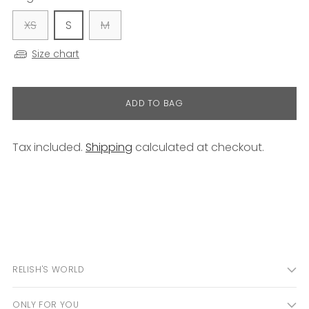
XS
S
M
Size chart
ADD TO BAG
Tax included.
Shipping
calculated at checkout.
Adding
product
to
your
cart
RELISH'S WORLD
ONLY FOR YOU