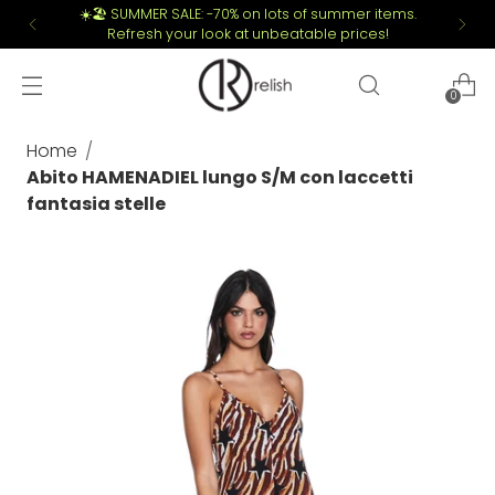
☀️🏖️ SUMMER SALE: -70% on lots of summer items.
Refresh your look at unbeatable prices!
0
Home
Abito HAMENADIEL lungo S/M con laccetti
fantasia stelle