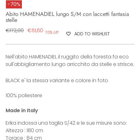
-70%
Abito HAMENADIEL lungo S/M con laccetti fantasia
stelle
Regular
€172,00
€51,60
70% off
ADD TO WISHLIST
price
Nell'abito HAMENADIEL il ruggito della foresta fa eco
sull'abbigliamento lungo arricchito da stelle e strisce.
BLACK e' la stessa variante e colore in foto
100% poliestere
Made in Italy
Erika indossa una taglia S/42 e le sue misure sono:
Altezza : 180 cm
Torace : 84 cm