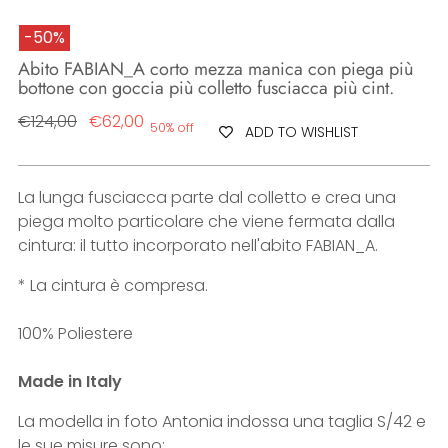
-50%
Abito FABIAN_A corto mezza manica con piega più
bottone con goccia più colletto fusciacca più cint.
Regular
€124,00
€62,00
50% off
ADD TO WISHLIST
price
La lunga fusciacca parte dal colletto e crea una
piega molto particolare che viene fermata dalla
cintura: il tutto incorporato nell'abito FABIAN_A.
* La cintura è compresa.
100% Poliestere
Made in Italy
La modella in foto Antonia indossa una taglia S/42 e
le sue misure sono: