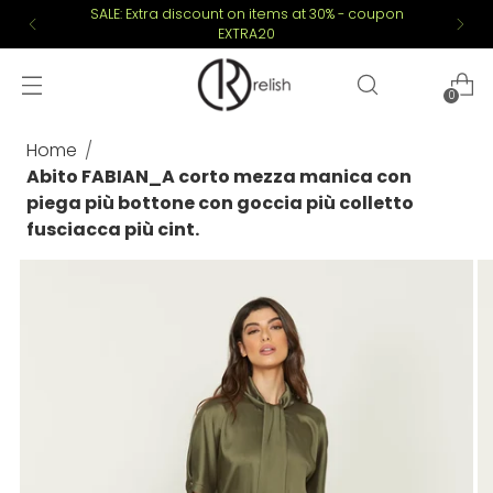
SALE: Extra discount on items at 30% - coupon
EXTRA20
0
Home
Abito FABIAN_A corto mezza manica con
piega più bottone con goccia più colletto
fusciacca più cint.