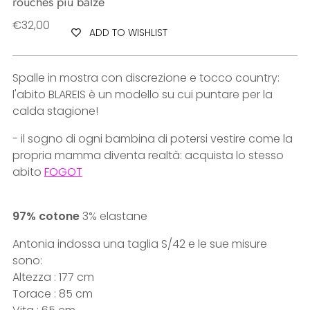
rouches più balze
Regular
€32,00
ADD TO WISHLIST
price
Spalle in mostra con discrezione e tocco country:
l'abito BLAREIS è un modello su cui puntare per la
calda stagione!
- il sogno di ogni bambina di potersi vestire come la
propria mamma diventa realtà: acquista lo stesso
abito
FOGOT
97% cotone
3% elastane
Antonia indossa una taglia S/42 e le sue misure
sono:
Altezza : 177 cm
Torace : 85 cm