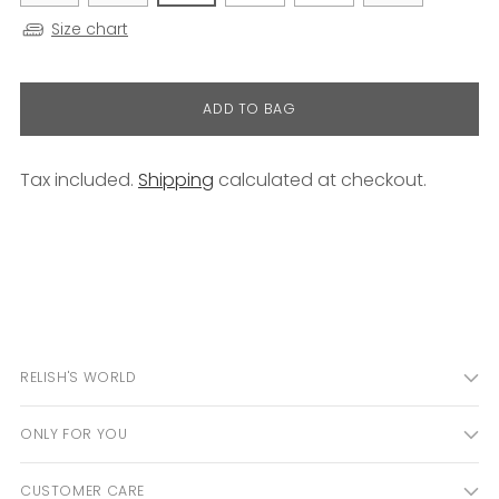
Size chart
ADD TO BAG
Tax included.
Shipping
calculated at checkout.
Adding
product
to
your
cart
RELISH'S WORLD
ONLY FOR YOU
CUSTOMER CARE