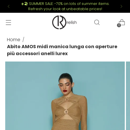
☀️🏖️ SUMMER SALE: -70% on lots of summer items.
Refresh your look at unbeatable prices!
0
Home
Abito AMOS midi manica lunga con aperture
più accessori anelli lurex