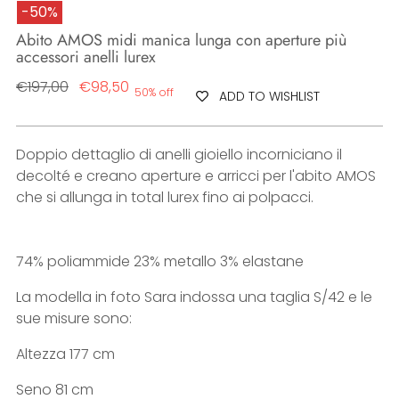
-50%
Abito AMOS midi manica lunga con aperture più
accessori anelli lurex
Regular
€197,00
€98,50
50% off
ADD TO WISHLIST
price
Doppio dettaglio di anelli gioiello incorniciano il
decolté e creano aperture e arricci per l'abito AMOS
che si allunga in total lurex fino ai polpacci.
74% poliammide 23% metallo 3% elastane
La modella in foto Sara indossa una taglia S/42 e le
sue misure sono:
Altezza 177 cm
Seno 81 cm