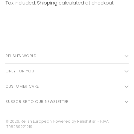
Tax included.
Shipping
calculated at checkout.
Adding
product
to
your
cart
RELISH'S WORLD
ONLY FOR YOU
CUSTOMER CARE
SUBSCRIBE TO OUR NEWSLETTER
© 2026,
Relish European
. Powered by Relish.it srl - P.IVA:
IT08259221219