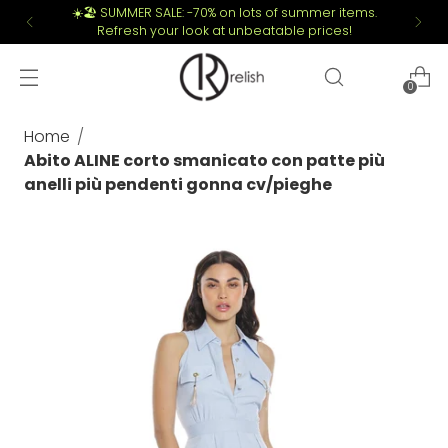
☀️🏖️ SUMMER SALE: -70% on lots of summer items.
Refresh your look at unbeatable prices!
0
Home
Abito ALINE corto smanicato con patte più
anelli più pendenti gonna cv/pieghe