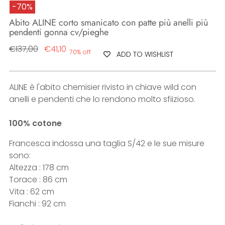
-70%
Abito ALINE corto smanicato con patte più anelli più
pendenti gonna cv/pieghe
Regular
€137,00
€41,10
70% off
ADD TO WISHLIST
price
ALINE è l'abito chemisier rivisto in chiave wild con
anelli e pendenti che lo rendono molto sfiizioso.
100% cotone
Francesca indossa una taglia S/42 e le sue misure
sono:
Altezza : 178 cm
Torace : 86 cm
Vita : 62 cm
Fianchi : 92 cm