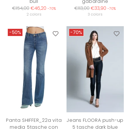
bull
gabardine
Regular
Regular
€154,00
€46,20
€113,00
€33,90
-70%
-70%
price
price
2 colors
3 colors
-50%
-70%
Panta SHIFFER_22a vita
Jeans FLOORA push-up
media 5tasche con
5 tasche dark blue