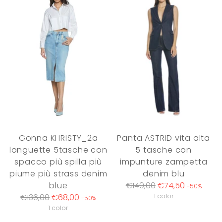
Gonna KHRISTY_2a
Panta ASTRID vita alta
longuette 5tasche con
5 tasche con
spacco più spilla più
impunture zampetta
piume più strass denim
denim blu
Regular
blue
€149,00
€74,50
-50%
Regular
price
€136,00
€68,00
1 color
-50%
price
1 color