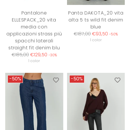
Pantalone
Panta DAKOTA_20 vita
ELLESPACK_20 vita
alta 5 ts wild fit denim
media con
blue
Regular
applicazioni strass più
€187,00
€93,50
-50%
price
spacchi laterali
1 color
straight fit denim blu
Regular
€185,00
€129,50
-30%
price
1 color
-50%
-50%