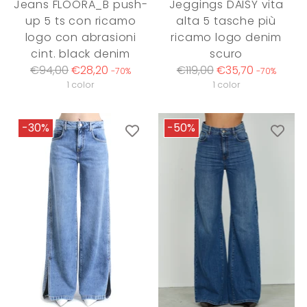
Jeans FLOORA_B push-
Jeggings DAISY vita
up 5 ts con ricamo
alta 5 tasche più
logo con abrasioni
ricamo logo denim
cint. black denim
scuro
Regular
Regular
€94,00
€28,20
€119,00
€35,70
-70%
-70%
price
price
1 color
1 color
-30%
-50%