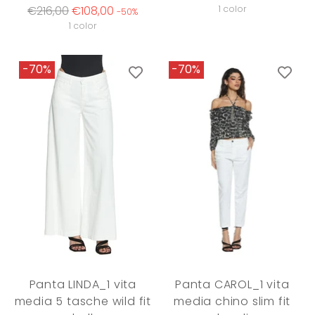
Regular
price
€216,00
€108,00
1 color
-50%
price
1 color
-70%
-70%
Panta LINDA_1 vita
Panta CAROL_1 vita
media 5 tasche wild fit
media chino slim fit