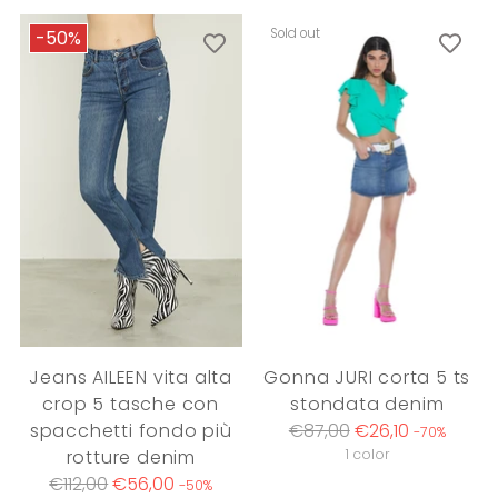
Sold out
-50%
Jeans AILEEN vita alta
Gonna JURI corta 5 ts
crop 5 tasche con
stondata denim
Regular
spacchetti fondo più
€87,00
€26,10
-70%
price
rotture denim
1 color
Regular
€112,00
€56,00
-50%