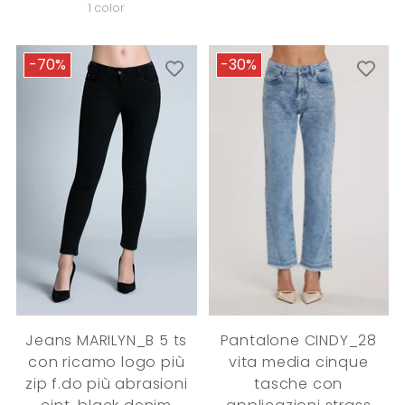
price
1 color
-70%
-30%
Jeans MARILYN_B 5 ts
Pantalone CINDY_28
con ricamo logo più
vita media cinque
zip f.do più abrasioni
tasche con