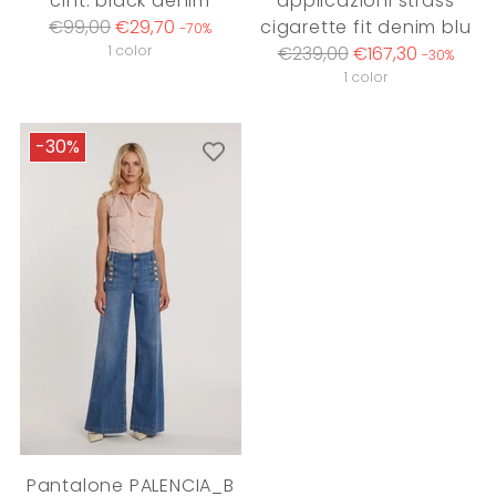
cint. black denim
applicazioni strass
Regular
€99,00
€29,70
cigarette fit denim blu
-70%
price
Regular
1 color
€239,00
€167,30
-30%
price
1 color
-30%
Pantalone PALENCIA_B