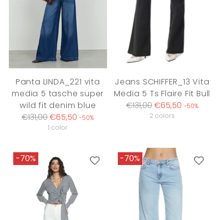
Panta LINDA_221 vita
Jeans SCHIFFER_13 Vita
media 5 tasche super
Media 5 Ts Flaire Fit Bull
Regular
wild fit denim blue
€131,00
€65,50
-50%
Regular
price
€131,00
€65,50
2 colors
-50%
price
1 color
-70%
-70%