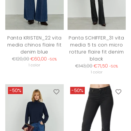
Panta KRISTEN_22 vita
Panta SCHIFFER_31 vita
media chinos flaire fit
media 5 ts con micro
denim blue
rotture flaire fit denim
Regular
€120,00
€60,00
black
-50%
price
Regular
1 color
€143,00
€71,50
-50%
price
1 color
-50%
-50%