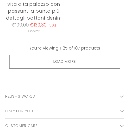
vita alta palazzo con
passanti a punta più
dettagli bottoni denim
Regular
€199,00
€139,30
-30%
price
1 color
You’re viewing 1-25 of 187 products
LOAD MORE
RELISH'S WORLD
ONLY FOR YOU
CUSTOMER CARE