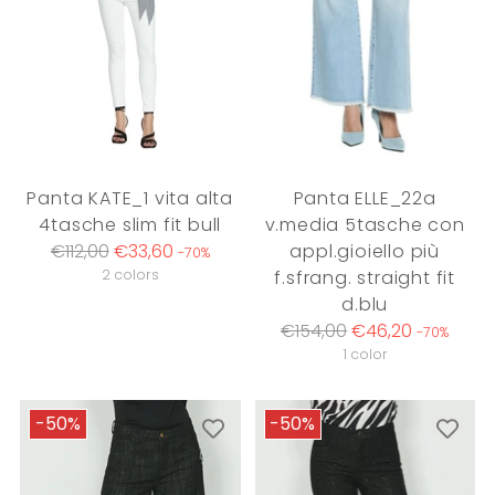
Panta KATE_1 vita alta
Panta ELLE_22a
4tasche slim fit bull
v.media 5tasche con
Regular
€112,00
€33,60
appl.gioiello più
-70%
price
2 colors
f.sfrang. straight fit
d.blu
Regular
€154,00
€46,20
-70%
price
1 color
-50%
-50%