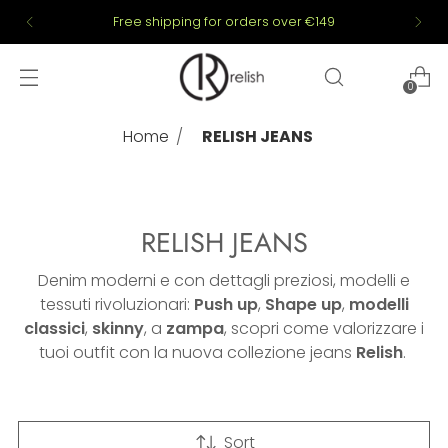
Free shipping for orders over €149
0
Home
RELISH JEANS
RELISH JEANS
Denim moderni e con dettagli preziosi, modelli e
tessuti rivoluzionari:
Push up
,
Shape up
,
modelli
classici
,
skinny
, a
zampa
, scopri come valorizzare i
tuoi outfit con la nuova collezione jeans
Relish
.
Sort