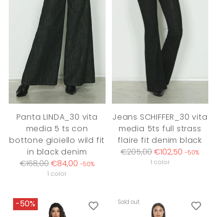
Panta LINDA_30 vita
Jeans SCHIFFER_30 vita
media 5 ts con
media 5ts full strass
bottone gioiello wild fit
flaire fit denim black
Regular
in black denim
€205,00
€102,50
-50%
Regular
price
€168,00
€84,00
1 color
-50%
price
1 color
Sold out
-50%