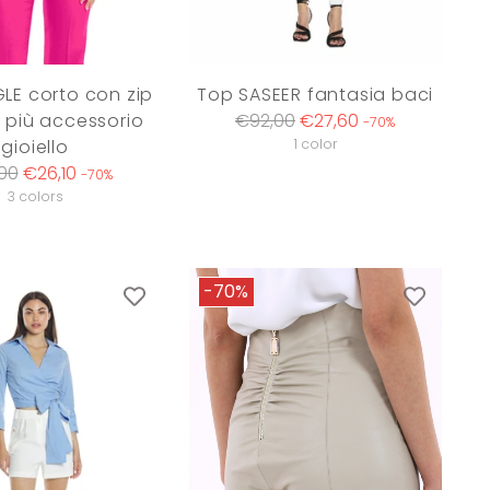
LE corto con zip
Top SASEER fantasia baci
Regular
 più accessorio
€92,00
€27,60
-70%
price
gioiello
1 color
lar
00
€26,10
-70%
3 colors
-70%