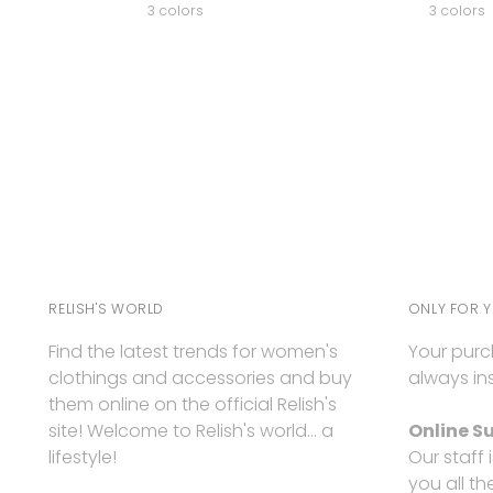
price
price
3 colors
3 colors
RELISH'S WORLD
ONLY FOR 
Find the latest trends for women's
Your purc
clothings and accessories and buy
always ins
them online on the official Relish's
site! Welcome to Relish's world... a
Online S
lifestyle!
Our staff 
you all th