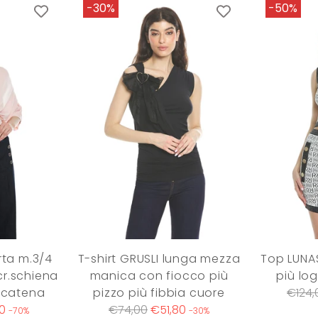
-30%
-50%
rta m.3/4
T-shirt GRUSLI lunga mezza
Top LUNAS
ncr.schiena
manica con fiocco più
più log
Regul
 catena
pizzo più fibbia cuore
€124,
Regular
price
0
€74,00
€51,80
-70%
-30%