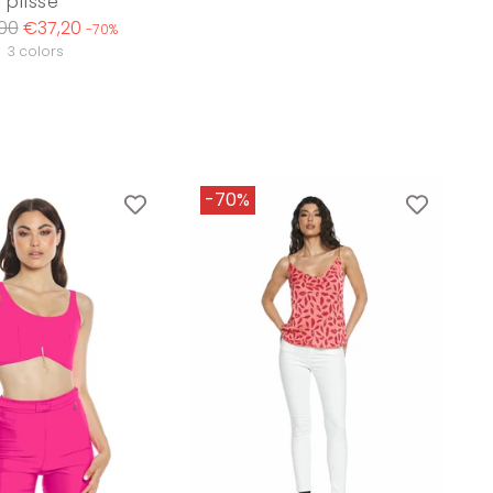
plisse'
ar
00
€37,20
-70%
3 colors
-70%