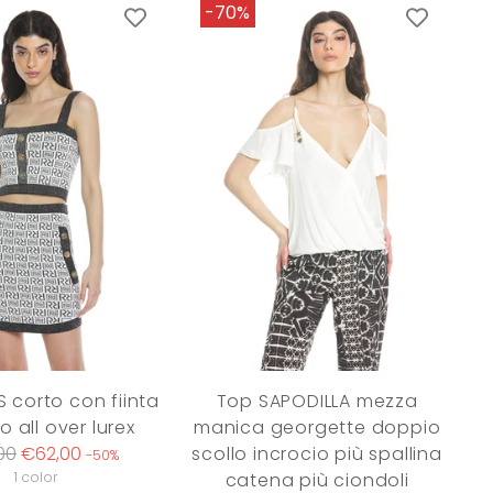
-70%
 corto con fiinta
Top SAPODILLA mezza
o all over lurex
manica georgette doppio
ar
00
€62,00
scollo incrocio più spallina
-50%
1 color
catena più ciondoli