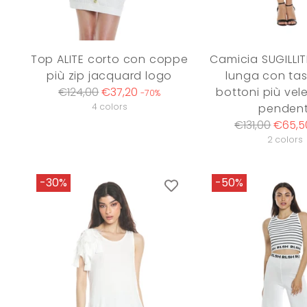
Top ALITE corto con coppe
Camicia SUGILLI
più zip jacquard logo
lunga con tas
Regular
€124,00
€37,20
bottoni più vel
-70%
price
4 colors
pendent
Regular
€131,00
€65,5
price
2 colors
-30%
-50%