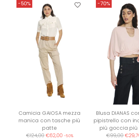
-50%
-70%
Camicia GAIOSA mezza
Blusa DIANAS co
manica con tasche più
pipistrello con i
patte
più goccia più
Regular
Regular
€124,00
€62,00
€99,00
€29,7
-50%