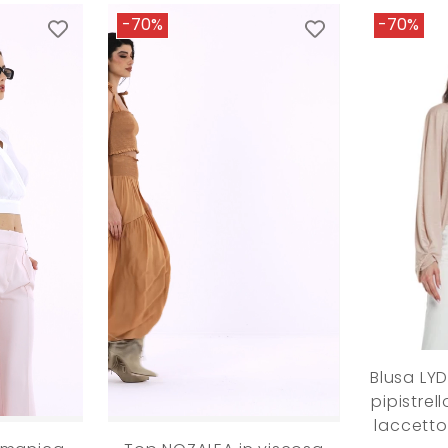
-70%
-70%
Blusa LY
pipistrel
laccetto