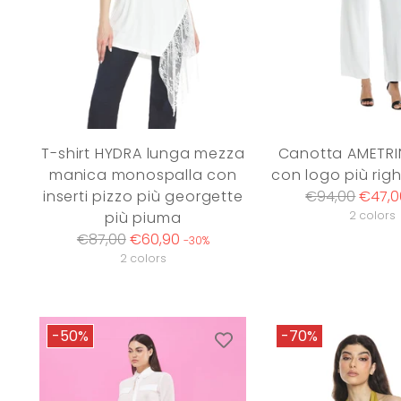
T-shirt HYDRA lunga mezza
Canotta AMETRI
manica monospalla con
con logo più rig
Regular
inserti pizzo più georgette
€94,00
€47,0
price
più piuma
2 colors
Regular
€87,00
€60,90
-30%
price
2 colors
-50%
-70%