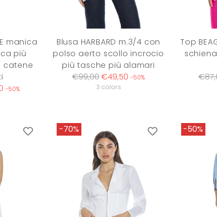
TE manica
Blusa HARBARD m.3/4 con
Top BEAG
ca più
polso aerto scollo incrocio
schiena
e catene
più tasche più alamari
Regular
Regu
i
€99,00
€49,50
€87,
-50%
price
price
0
3 colors
-50%
-70%
-50%