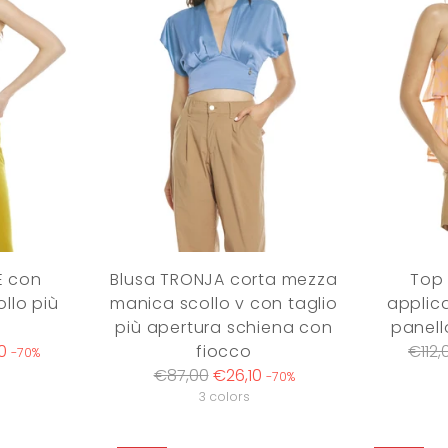
E con
Blusa TRONJA corta mezza
Top
ollo più
manica scollo v con taglio
applica
più apertura schiena con
panello
Regu
0
fiocco
€112,
-70%
Regular
price
€87,00
€26,10
-70%
price
3 colors