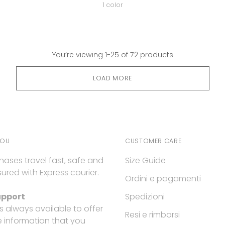
price
1 color
You’re viewing 1-25 of 72 products
LOAD MORE
YOU
CUSTOMER CARE
hases travel fast, safe and
Size Guide
ured with Express courier.
Ordini e pagamenti
upport
Spedizioni
is always available to offer
Resi e rimborsi
e information that you