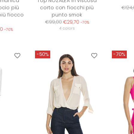
 manica
Top NOZALEA in viscosa
Regul
€124,
ocio più
corto con fiocchi più
price
iù fiocco
punto smok
Regular
€99,00
€29,70
-70%
price
00
4 colors
-70%
-50%
-70%