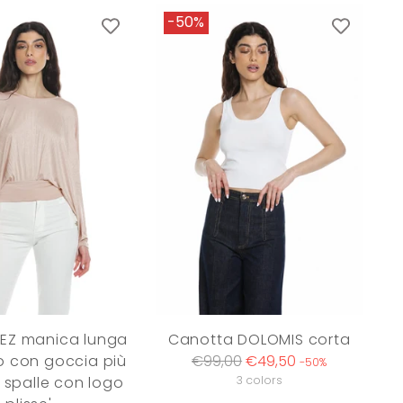
-50%
DEZ manica lunga
Canotta DOLOMIS corta
Regular
lo con goccia più
€99,00
€49,50
-50%
price
 spalle con logo
3 colors