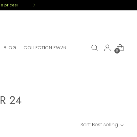
e prices!
BLOG
COLLECTION FW26
0
R 24
Sort: Best selling