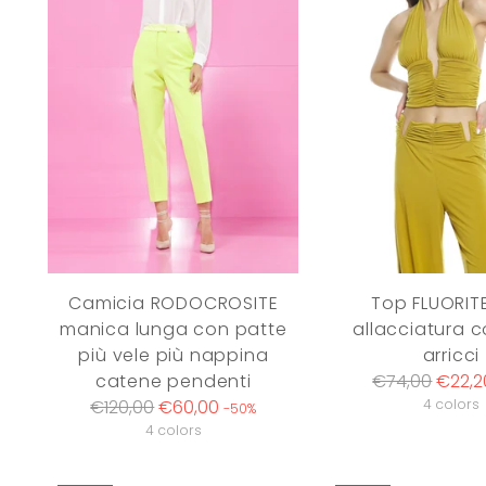
Camicia RODOCROSITE
Top FLUORIT
manica lunga con patte
allacciatura c
più vele più nappina
arricci
Regular
catene pendenti
€74,00
€22,2
Regular
price
€120,00
€60,00
4 colors
-50%
price
4 colors