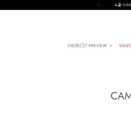
☀️🏖️ SU
FW26/27 PREVIEW
SALE
CAM