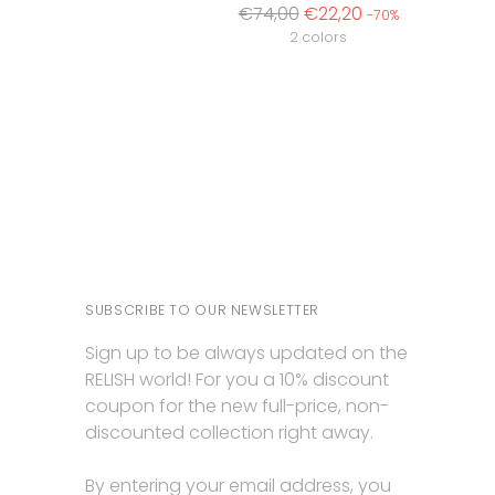
Regular
€74,00
€22,20
-70%
price
2 colors
SUBSCRIBE TO OUR NEWSLETTER
Sign up to be always updated on the
RELISH world! For you a 10% discount
coupon for the new full-price, non-
discounted collection right away.
By entering your email address, you