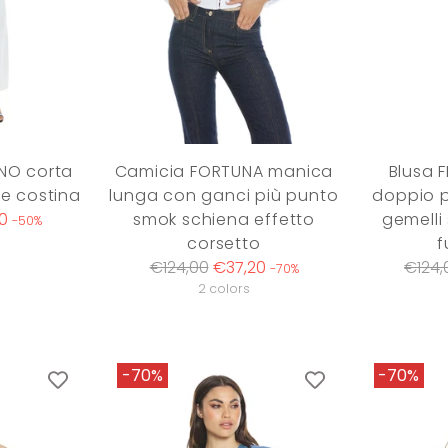
NO corta
Camicia FORTUNA manica
Blusa 
he costina
lunga con ganci più punto
doppio p
0
smok schiena effetto
gemelli
-50%
corsetto
f
Regular
Regul
€124,00
€37,20
€124,
-70%
price
price
2 colors
-70%
-70%