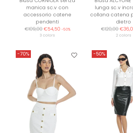
Blusa CORNIOLA senza
Blusa ALCYONE
manica sc.v con
lunga sc.v incr
accessorio catene
collana catena p
pendenti
dietro
Regular
Regular
€109,00
€54,50
€120,00
€36,
-50%
price
price
3 colors
2 colors
-70%
-50%