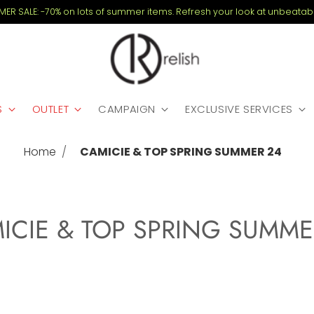
MMER SALE: -70% on lots of summer items. Refresh your look at unbeatabl
S
OUTLET
CAMPAIGN
EXCLUSIVE SERVICES
Home
CAMICIE & TOP SPRING SUMMER 24
ICIE & TOP SPRING SUMME