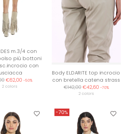
FIDES m.3/4 con
olso più bottoni
 sc.incrocio con
usciacca
Body ELDARITE top incrocio
ar
00
€62,00
con bretella catena strass
-50%
Regular
2 colors
€142,00
€42,60
-70%
price
2 colors
-70%