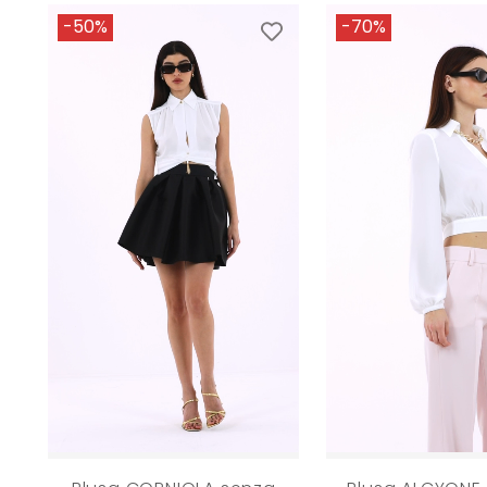
-50%
-70%