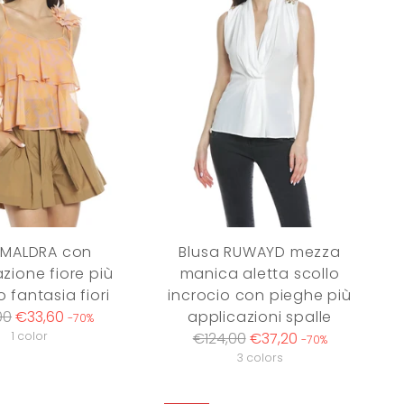
 MALDRA con
Blusa RUWAYD mezza
zione fiore più
manica aletta scollo
 fantasia fiori
incrocio con pieghe più
lar
00
€33,60
applicazioni spalle
-70%
Regular
1 color
€124,00
€37,20
-70%
price
3 colors