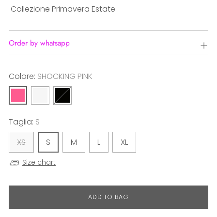
Collezione Primavera Estate
Order by whatsapp
Colore:
SHOCKING PINK
Taglia:
S
XS
S
M
L
XL
Size chart
ADD TO BAG