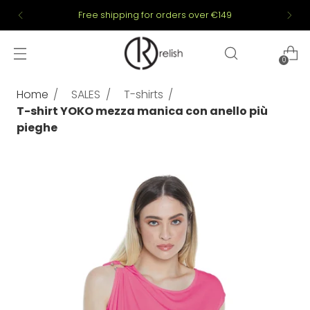
Free shipping for orders over €149
0
Home
SALES
T-shirts
T-shirt YOKO mezza manica con anello più
pieghe