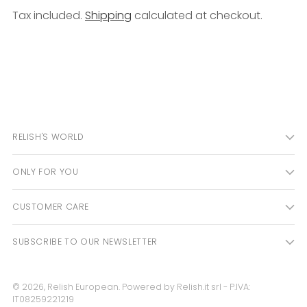
Tax included.
Shipping
calculated at checkout.
Adding
product
to
your
cart
RELISH'S WORLD
ONLY FOR YOU
CUSTOMER CARE
SUBSCRIBE TO OUR NEWSLETTER
© 2026,
Relish European
. Powered by Relish.it srl - P.IVA:
IT08259221219