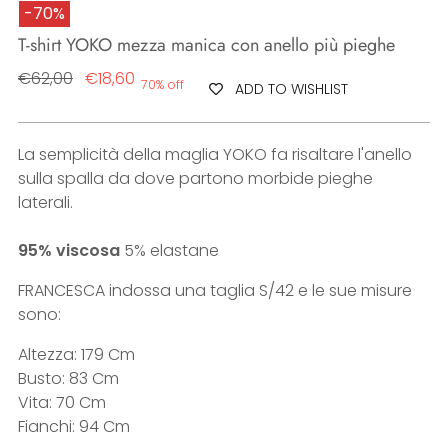
-70%
T-shirt YOKO mezza manica con anello più pieghe
Regular
€62,00
€18,60
70% off
ADD TO WISHLIST
price
La semplicità della maglia YOKO fa risaltare l'anello
sulla spalla da dove partono morbide pieghe
laterali.
95% viscosa
5% elastane
FRANCESCA indossa una taglia S/42 e le sue misure
sono:
Altezza: 179 Cm
Busto: 83 Cm
Vita: 70 Cm
Fianchi: 94 Cm