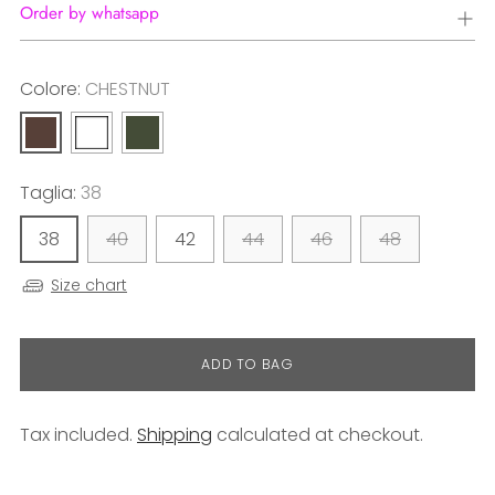
Order by whatsapp
Colore:
CHESTNUT
Taglia:
38
38
40
42
44
46
48
Size chart
ADD TO BAG
Tax included.
Shipping
calculated at checkout.
Adding