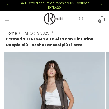
SALE: Extra discount on items at 30% - coupon
EXTRA20
0
Home
SHORTS SS25
Bermuda TERESAPI Vita Alta con Cinturino
Doppio più Tasche Fancesi più Filetto