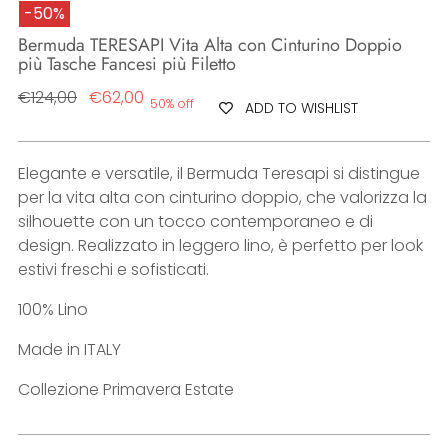
-50%
Bermuda TERESAPI Vita Alta con Cinturino Doppio
più Tasche Fancesi più Filetto
Regular
€124,00
€62,00
50% off
ADD TO WISHLIST
price
Elegante e versatile, il Bermuda Teresapi si distingue
per la vita alta con cinturino doppio, che valorizza la
silhouette con un tocco contemporaneo e di
design. Realizzato in leggero lino, è perfetto per look
estivi freschi e sofisticati.
100% Lino
Made in ITALY
Collezione Primavera Estate