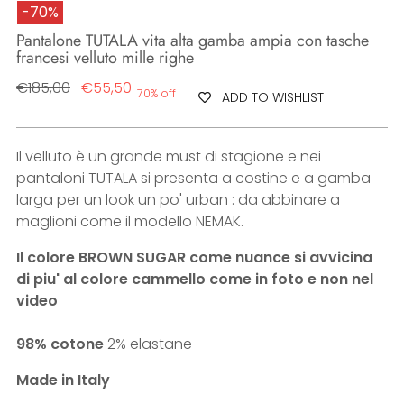
-70%
Pantalone TUTALA vita alta gamba ampia con tasche
francesi velluto mille righe
Regular
€185,00
€55,50
70% off
ADD TO WISHLIST
price
Il velluto è un grande must di stagione e nei
pantaloni TUTALA si presenta a costine e a gamba
larga per un look un po' urban : da abbinare a
maglioni come il modello NEMAK.
Il colore BROWN SUGAR come nuance si avvicina
di piu' al colore cammello come in foto e non nel
video
98% cotone
2% elastane
Made in Italy