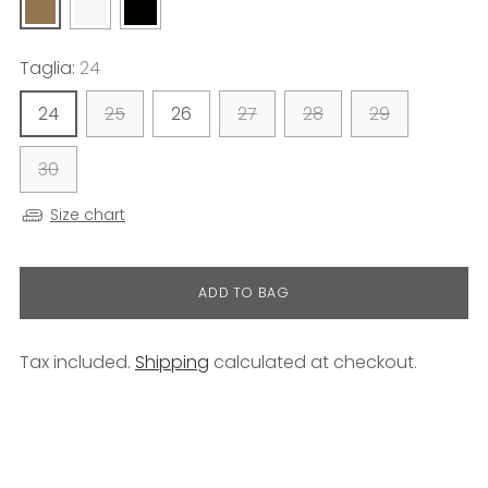
Taglia:
24
24
25
26
27
28
29
30
Size chart
ADD TO BAG
Tax included.
Shipping
calculated at checkout.
Adding
product
to