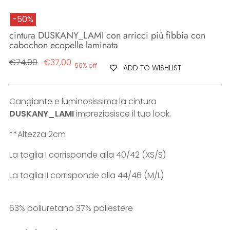
-50%
cintura DUSKANY_LAMI con arricci più fibbia con
cabochon ecopelle laminata
Regular
€74,00
€37,00
50% off
ADD TO WISHLIST
price
Cangiante e luminosissima la cintura
DUSKANY_LAMI
impreziosisce il tuo look.
**Altezza 2cm
La taglia I corrisponde alla 40/42 (XS/S)
La taglia II corrisponde alla 44/46 (M/L)
63% poliuretano 37% poliestere