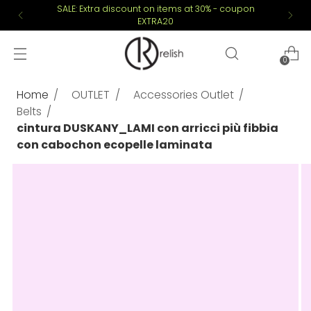
SALE: Extra discount on items at 30% - coupon
EXTRA20
0
Home
OUTLET
Accessories Outlet
Belts
cintura DUSKANY_LAMI con arricci più fibbia
con cabochon ecopelle laminata