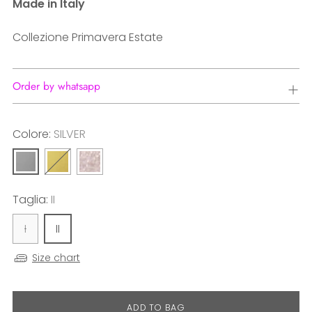
Made in Italy
Collezione Primavera Estate
Order by whatsapp
Colore:
SILVER
Taglia:
II
I
II
Size chart
ADD TO BAG