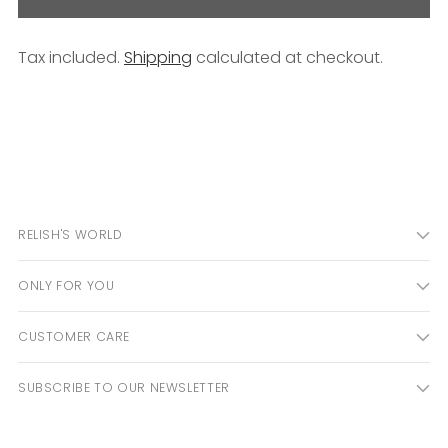
Tax included.
Shipping
calculated at checkout.
Adding
product
to
your
cart
RELISH'S WORLD
ONLY FOR YOU
CUSTOMER CARE
SUBSCRIBE TO OUR NEWSLETTER