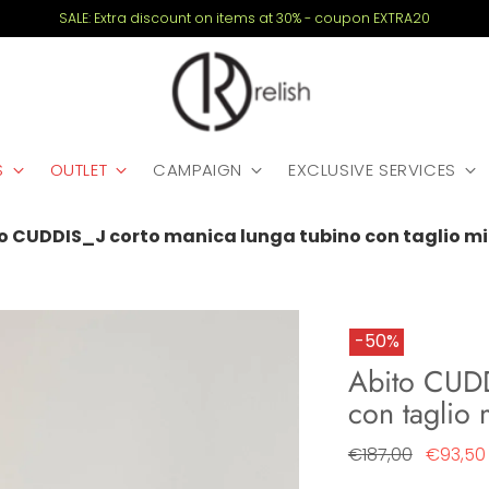
SALE: Extra discount on items at 30% - coupon EXTRA20
S
OUTLET
CAMPAIGN
EXCLUSIVE SERVICES
o CUDDIS_J corto manica lunga tubino con taglio mi
-50%
Abito CUDD
con taglio 
Regular
€187,00
€93,50
price