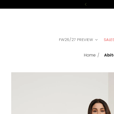
FW26/27 PREVIEW
SALE
Home
Abit