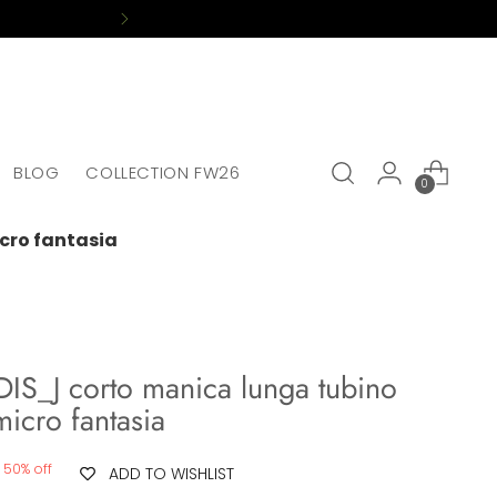
BLOG
COLLECTION FW26
0
cro fantasia
IS_J corto manica lunga tubino
micro fantasia
50% off
ADD TO WISHLIST