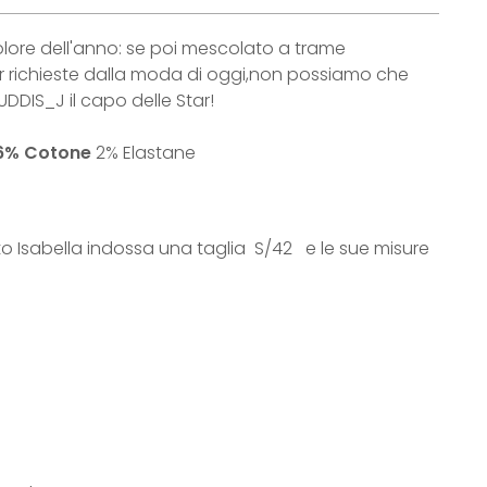
colore dell'anno: se poi mescolato a trame
r richieste dalla moda di oggi,non possiamo che
CUDDIS_J il capo delle Star!
6% Cotone
2% Elastane
to Isabella indossa una taglia S/42 e le sue misure