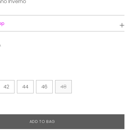
nno Inverno
pp
A
42
44
46
48
ADD TO BAG