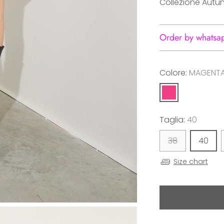
Collezione Autu
Order by whatsa
Colore:
MAGENT
Taglia:
40
38
40
Size chart